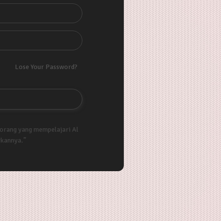
Lose Your Password?
 orang yang mempelajari Al
rkannya.”