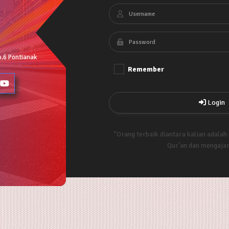
o.6 Pontianak
Remember
Login
“Orang terbaik diantara kalian adalah
Qur’an dan mengaja